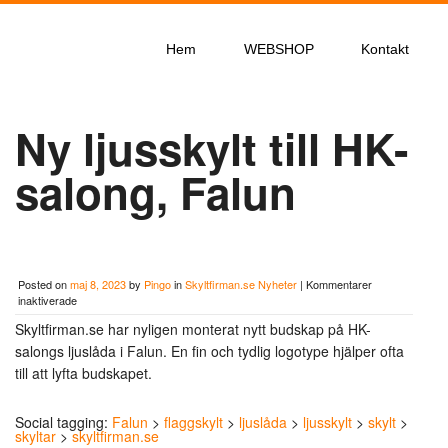
Hem
WEBSHOP
Kontakt
Ny ljusskylt till HK-
salong, Falun
Posted on
maj 8, 2023
by
Pingo
in
Skyltfirman.se Nyheter
|
Kommentarer
för
inaktiverade
Ny
Skyltfirman.se har nyligen monterat nytt budskap på HK-
ljusskylt
till
salongs ljuslåda i Falun. En fin och tydlig logotype hjälper ofta
HK-
till att lyfta budskapet.
salong,
Falun
Social tagging:
Falun
>
flaggskylt
>
ljuslåda
>
ljusskylt
>
skylt
>
skyltar
>
skyltfirman.se