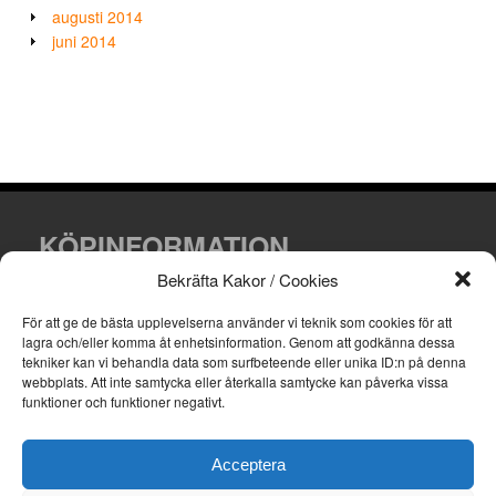
augusti 2014
juni 2014
KÖPINFORMATION
Bekräfta Kakor / Cookies
Villkor och leveransinformation.
För att ge de bästa upplevelserna använder vi teknik som cookies för att
lagra och/eller komma åt enhetsinformation.
Genom att godkänna dessa
tekniker kan vi behandla data som surfbeteende eller unika ID:n på denna
webbplats.
Att inte samtycka eller återkalla samtycke kan påverka vissa
funktioner och funktioner negativt.
KONTAKTA OSS
Email: info@skyltfirman.se
Acceptera
Telefon: 070-418 14 00