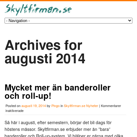
Archives for
augusti 2014
Mycket mer än banderoller
och roll-up!
Posted on
augusti 19, 2014
by
Pingo
in
Skyltfirman.se Nyheter
|
Kommentarer
för
inaktiverade
Mycket
mer
Så här i augusti, efter semestern, börjar det bli dags för
än
höstens mässor. Skyltfirman.se erbjuder mer än ”bara”
banderoller
och
banderoller och Roll-up-system. Vi hjälper er gärna med olika