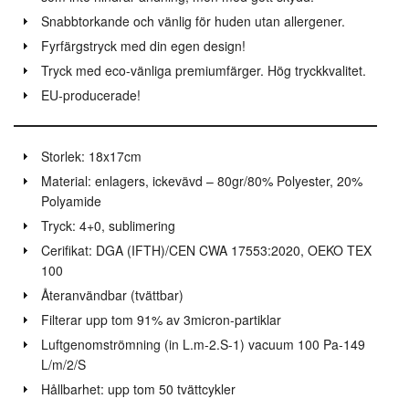
Snabbtorkande och vänlig för huden utan allergener.
Fyrfärgstryck med din egen design!
Tryck med eco-vänliga premiumfärger. Hög tryckkvalitet.
EU-producerade!
Storlek: 18x17cm
Material: enlagers, ickevävd – 80gr/80% Polyester, 20%
Polyamide
Tryck: 4+0, sublimering
Cerifikat: DGA (IFTH)/CEN CWA 17553:2020, OEKO TEX
100
Återanvändbar (tvättbar)
Filterar upp tom 91% av 3micron-partiklar
Luftgenomströmning (in L.m-2.S-1) vacuum 100 Pa-149
L/m/2/S
Hållbarhet: upp tom 50 tvättcykler