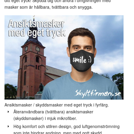
ditt eget tryck! Skydda dig och andra i omgivningen med
med
eget
masker som är hållbara, tvättbara och snygga.
tryck
i
fyrfärg
Ansiktsmasker / skyddsmasker med eget tryck i fyrfärg.
Återanvändbara (tvättbara) ansiktsmasker
(skyddsmasker) i mjuk mikrofiber.
Hög komfort och stilren design, god luftgenomströmning
som inte hindrar andning, men med gott skydd.