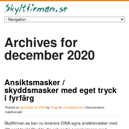
Archives for
december 2020
Ansiktsmasker /
skyddsmasker med eget tryck
i fyrfärg
Posted on
december 8, 2020
by
Pingo
in
Uncategorized
|
Kommentarer
för
inaktiverade
Ansiktsmasker
/
Skyltfirman.se kan nu leverera DINA egna ansiktsmasker med
skyddsmasker