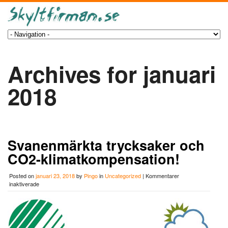
Archives for januari
2018
Svanenmärkta trycksaker och
CO2-klimatkompensation!
Posted on
januari 23, 2018
by
Pingo
in
Uncategorized
|
Kommentarer
för
inaktiverade
Svanenmärkta
trycksaker
och
CO2-
klimatkompensation!