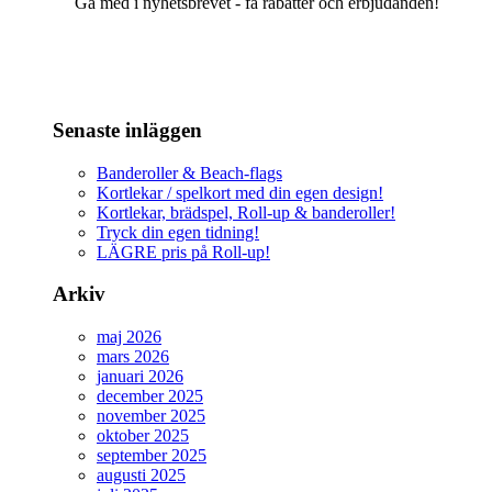
Gå med i nyhetsbrevet - få rabatter och erbjudanden!
Senaste inläggen
Banderoller & Beach-flags
Kortlekar / spelkort med din egen design!
Kortlekar, brädspel, Roll-up & banderoller!
Tryck din egen tidning!
LÄGRE pris på Roll-up!
Arkiv
maj 2026
mars 2026
januari 2026
december 2025
november 2025
oktober 2025
september 2025
augusti 2025