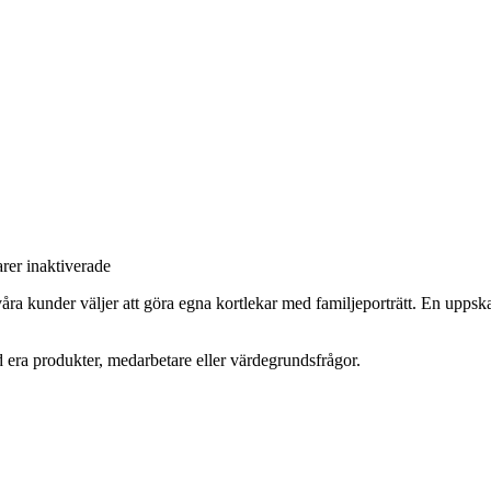
för
er inaktiverade
Snart
ra kunder väljer att göra egna kortlekar med familjeporträtt. En uppska
dags
för
julkort?
 era produkter, medarbetare eller värdegrundsfrågor.