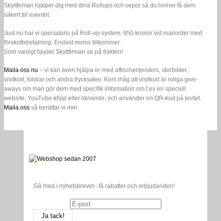
MaskinExpo!
Skyltfirman hjälper dig med dina Rollups och vepor så du hinner få dem
säkert till eventet.
Just nu har vi specialpris på Roll-up-system: 950 kronor vid mailorder med
förskottsbetalning. Endast moms tillkommer.
Som vanligt bjuder Skyltfirman.se på frakten!
Maila oss nu
– vi kan även hjälpa er med affischer/posters, storbilder,
visitkort, foldrar och andra trycksaker. Kom ihåg att visitkort är roliga give-
aways om man gör dem med specifik information om t ex en speciell
website, YouTube-klipp eller liknande, och använder en QR-kod på kortet.
Maila oss
så berättar vi mer.
Gå med i nyhetsbrevet - få rabatter och erbjudanden!