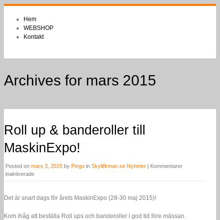
Hem
WEBSHOP
Kontakt
Archives for mars 2015
Roll up & banderoller till
MaskinExpo!
Posted on
mars 3, 2015
by
Pingo
in
Skyltfirman.se Nyheter
|
Kommentarer
för
inaktiverade
Roll
up
&
Det är snart dags för årets MaskinExpo (28-30 maj 2015)!
banderoller
till
Kom ihåg att beställa Roll ups och banderoller i god tid före mässan.