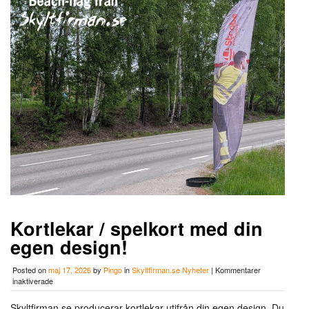
Kortlekar / spelkort med din
egen design!
Posted on
maj 17, 2026
by
Pingo
in
Skyltfirman.se Nyheter
|
Kommentarer
för
inaktiverade
Kortlekar
/
Skyltfirman.se producerar kortlekar utifrån din egen design. Du