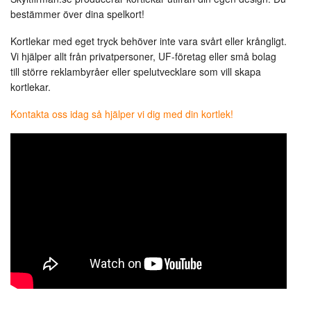
spelkort
bestämmer över dina spelkort!
med
din
egen
Kortlekar med eget tryck behöver inte vara svårt eller krångligt.
design!
Vi hjälper allt från privatpersoner, UF-företag eller små bolag
till större reklambyråer eller spelutvecklare som vill skapa
kortlekar.
Kontakta oss idag så hjälper vi dig med din kortlek!