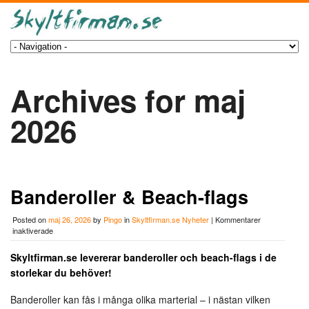
Archives for maj
2026
Banderoller & Beach-flags
Posted on
maj 26, 2026
by
Pingo
in
Skyltfirman.se Nyheter
|
Kommentarer
för
inaktiverade
Banderoller
&
Skyltfirman.se levererar banderoller och beach-flags i de
Beach-
storlekar du behöver!
flags
Banderoller kan fås i många olika marterial – i nästan vilken