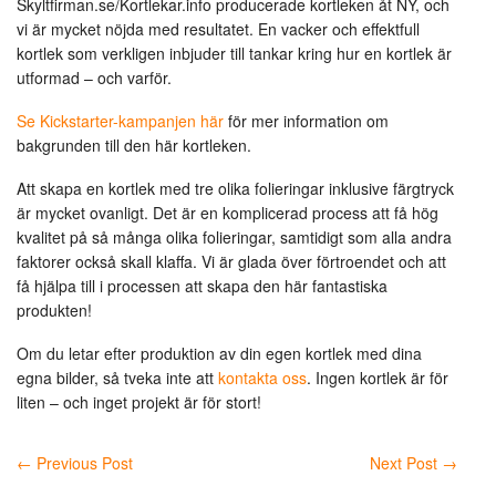
Skyltfirman.se/Kortlekar.info producerade kortleken åt NY, och
vi är mycket nöjda med resultatet. En vacker och effektfull
kortlek som verkligen inbjuder till tankar kring hur en kortlek är
utformad – och varför.
Se Kickstarter-kampanjen här
för mer information om
bakgrunden till den här kortleken.
Att skapa en kortlek med tre olika folieringar inklusive färgtryck
är mycket ovanligt. Det är en komplicerad process att få hög
kvalitet på så många olika folieringar, samtidigt som alla andra
faktorer också skall klaffa. Vi är glada över förtroendet och att
få hjälpa till i processen att skapa den här fantastiska
produkten!
Om du letar efter produktion av din egen kortlek med dina
egna bilder, så tveka inte att
kontakta oss
. Ingen kortlek är för
liten – och inget projekt är för stort!
←
Previous Post
Next Post
→