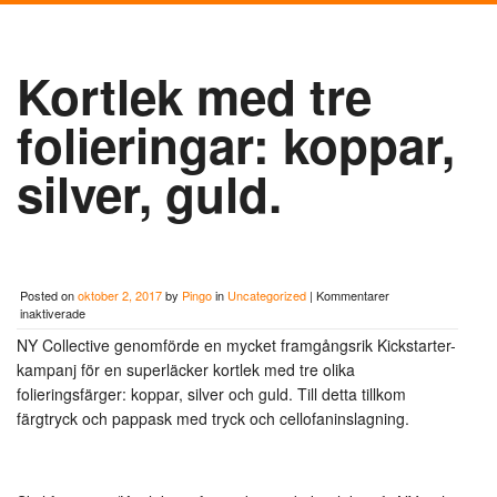
Kortlek med tre
folieringar: koppar,
silver, guld.
Posted on
oktober 2, 2017
by
Pingo
in
Uncategorized
|
Kommentarer
för
inaktiverade
Kortlek
NY Collective genomförde en mycket framgångsrik Kickstarter-
med
tre
kampanj för en superläcker kortlek med tre olika
folieringar:
folieringsfärger: koppar, silver och guld. Till detta tillkom
koppar,
färgtryck och pappask med tryck och cellofaninslagning.
silver,
guld.