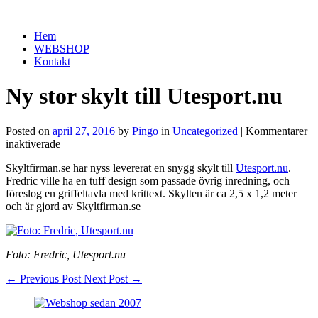
Hem
WEBSHOP
Kontakt
Ny stor skylt till Utesport.nu
Posted on
april 27, 2016
by
Pingo
in
Uncategorized
|
Kommentarer
för
inaktiverade
Ny
Skyltfirman.se har nyss levererat en snygg skylt till
Utesport.nu
.
stor
Fredric ville ha en tuff design som passade övrig inredning, och
skylt
föreslog en griffeltavla med krittext. Skylten är ca 2,5 x 1,2 meter
till
och är gjord av Skyltfirman.se
Utesport.nu
Foto: Fredric, Utesport.nu
←
Previous Post
Next Post
→