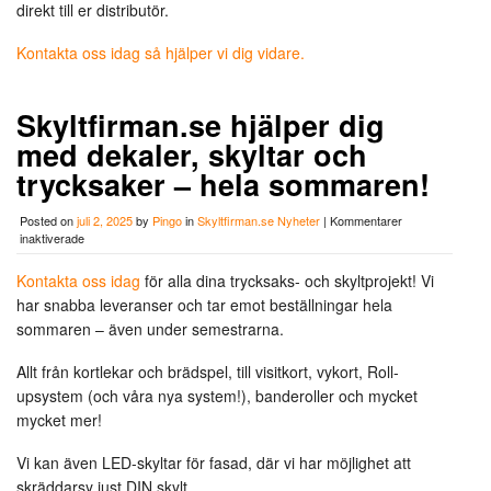
direkt till er distributör.
Kontakta oss idag så hjälper vi dig vidare.
Skyltfirman.se hjälper dig
med dekaler, skyltar och
trycksaker – hela sommaren!
Posted on
juli 2, 2025
by
Pingo
in
Skyltfirman.se Nyheter
|
Kommentarer
för
inaktiverade
Skyltfirman.se
hjälper
Kontakta oss idag
för alla dina trycksaks- och skyltprojekt! Vi
dig
har snabba leveranser och tar emot beställningar hela
med
dekaler,
sommaren – även under semestrarna.
skyltar
och
Allt från kortlekar och brädspel, till visitkort, vykort, Roll-
trycksaker
upsystem (och våra nya system!), banderoller och mycket
–
hela
mycket mer!
sommaren!
Vi kan även LED-skyltar för fasad, där vi har möjlighet att
skräddarsy just DIN skylt.