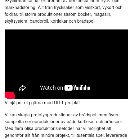
Skyltfirman.se har erfarenhet av det mesta inom tryck- och
trycksaker
marknadsföring. Allt från trycksaker som visitkort, vykort och
&
skyltsystem.
foldrar, till större produktioner såsom böcker, magasin,
skyltsystem, banderoll, kortlekar och brädspel!
Vi hjälper dig gärna med DITT projekt!
Vi kan skapa prototypproduktioner av brädspel, men även
kompletta serieproduktioner av både kortlekar och brädspel.
Med flera olika produktionsmetoder har vi möjlighet att
genomför allt från mindre projekt, till tusentals spel, levererade