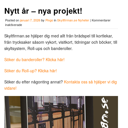
Nytt år – nya projekt!
Posted on
januari 7, 2026
by
Pingo
in
Skyltfirman.se Nyheter
|
Kommentarer
för
inaktiverade
Nytt
år
Skyltfirman.se hjälper dig med allt från brädspel till kortlekar,
–
från trycksaker såsom vykort, visitkort, tidningar och böcker, till
nya
projekt!
skyltsystem, Roll-ups och banderoller.
Söker du banderoller? Klicka här!
Söker du Roll-up? Klicka här!
Söker du efter någonting annat?
Kontakta oss så hjälper vi dig
vidare!