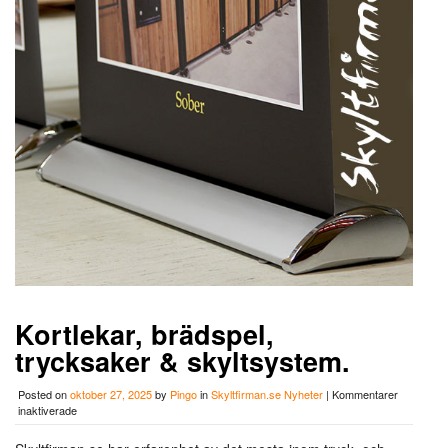
Kortlekar, brädspel,
trycksaker & skyltsystem.
Posted on
oktober 27, 2025
by
Pingo
in
Skyltfirman.se Nyheter
|
Kommentarer
för
inaktiverade
Kortlekar,
brädspel,