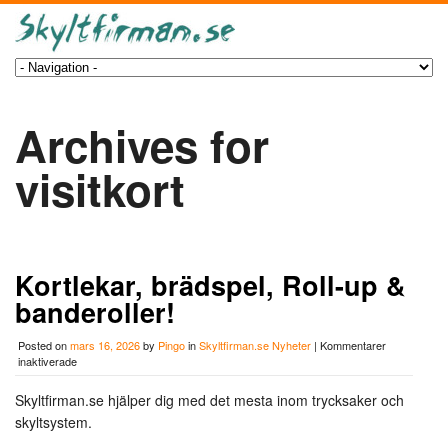
Archives for
visitkort
Kortlekar, brädspel, Roll-up &
banderoller!
Posted on
mars 16, 2026
by
Pingo
in
Skyltfirman.se Nyheter
|
Kommentarer
för
inaktiverade
Kortlekar,
brädspel,
Skyltfirman.se hjälper dig med det mesta inom trycksaker och
Roll-
skyltsystem.
up
&