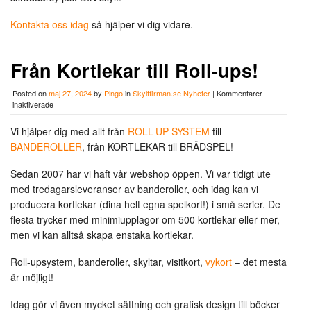
Kontakta oss idag
så hjälper vi dig vidare.
Från Kortlekar till Roll-ups!
Posted on
maj 27, 2024
by
Pingo
in
Skyltfirman.se Nyheter
|
Kommentarer
för
inaktiverade
Från
Kortlekar
Vi hjälper dig med allt från
ROLL-UP-SYSTEM
till
till
BANDEROLLER
, från KORTLEKAR till BRÄDSPEL!
Roll-
ups!
Sedan 2007 har vi haft vår webshop öppen. Vi var tidigt ute
med tredagarsleveranser av banderoller, och idag kan vi
producera kortlekar (dina helt egna spelkort!) i små serier. De
flesta trycker med minimiupplagor om 500 kortlekar eller mer,
men vi kan alltså skapa enstaka kortlekar.
Roll-upsystem, banderoller, skyltar, visitkort,
vykort
– det mesta
är möjligt!
Idag gör vi även mycket sättning och grafisk design till böcker