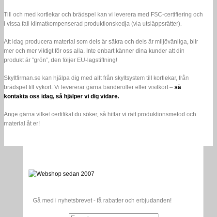
Klimatkompensera
produktionen.
Till och med kortlekar och brädspel kan vi leverera med FSC-certifiering och
i vissa fall klimatkompenserad produktionskedja (via utsläppsrätter).
Att idag producera material som dels är säkra och dels är miljövänliga, blir
mer och mer viktigt för oss alla. Inte enbart känner dina kunder att din
produkt är ”grön”, den följer EU-lagstiftning!
Skyltfirman.se kan hjälpa dig med allt från skyltsystem till kortlekar, från
brädspel till vykort. Vi levererar gärna banderoller eller visitkort –
så
kontakta oss idag, så hjälper vi dig vidare.
Ange gärna vilket certifikat du söker, så hittar vi rätt produktionsmetod och
material åt er!
Gå med i nyhetsbrevet - få rabatter och erbjudanden!