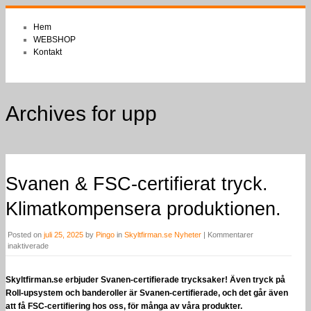
Hem
WEBSHOP
Kontakt
Archives for upp
Svanen & FSC-certifierat tryck.
Klimatkompensera produktionen.
Posted on
juli 25, 2025
by
Pingo
in
Skyltfirman.se Nyheter
|
Kommentarer
för
inaktiverade
Svanen
&
FSC-
Skyltfirman.se erbjuder Svanen-certifierade trycksaker! Även tryck på
certifierat
Roll-upsystem och banderoller är Svanen-certifierade, och det går även
tryck.
att få FSC-certifiering hos oss, för många av våra produkter.