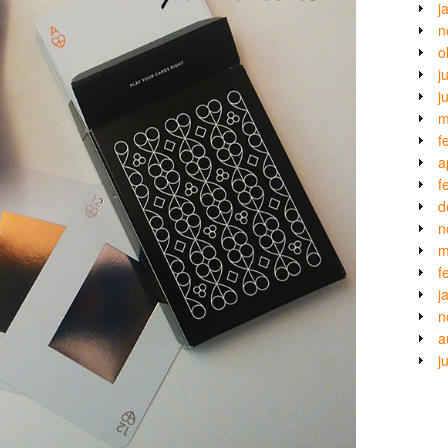
j
n
o
j
j
m
f
a
f
d
n
m
f
j
n
a
j