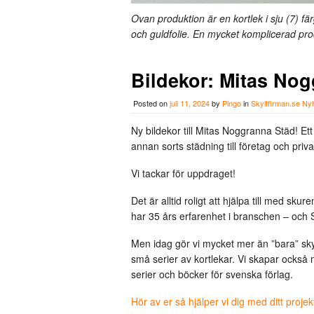
Ovan produktion är en kortlek i sju (7) fä
och guldfolie. En mycket komplicerad pro
Bildekor: Mitas No
Posted on
juli 11, 2024
by
Pingo
in
Skyltfirman.se Ny
Ny bildekor till Mitas Noggranna Städ! Ett 
annan sorts städning till företag och priv
Vi tackar för uppdraget!
Det är alltid roligt att hjälpa till med sku
har 35 års erfarenhet i branschen – och
Men idag gör vi mycket mer än ”bara” skyl
små serier av kortlekar. Vi skapar ocks
serier och böcker för svenska förlag.
Hör av er så hjälper vi dig med ditt projek