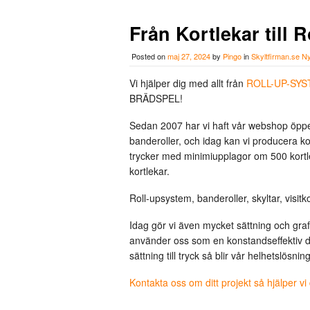
Från Kortlekar till R
Posted on
maj 27, 2024
by
Pingo
in
Skyltfirman.se N
Vi hjälper dig med allt från
ROLL-UP-SY
BRÄDSPEL!
Sedan 2007 har vi haft vår webshop öppen
banderoller, och idag kan vi producera kor
trycker med minimiupplagor om 500 kortle
kortlekar.
Roll-upsystem, banderoller, skyltar, visitk
Idag gör vi även mycket sättning och grafi
använder oss som en konstandseffektiv de
sättning till tryck så blir vår helhetslösn
Kontakta oss om ditt projekt så hjälper vi 