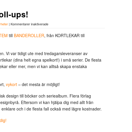
oll-ups!
för
yheter
|
Kommentarer inaktiverade
Från
Kortlekar
STEM
till
BANDEROLLER
, från KORTLEKAR till
till
Roll-
ups!
. Vi var tidigt ute med tredagarsleveranser av
tlekar (dina helt egna spelkort!) i små serier. De flesta
kar eller mer, men vi kan alltså skapa enstaka
ort,
vykort
– det mesta är möjligt!
sk design till böcker och seriealbum. Flera förlag
signbyrå. Eftersom vi kan hjälpa dig med allt från
ing enklare och i de flesta fall också med lägre kostnader.
dig!