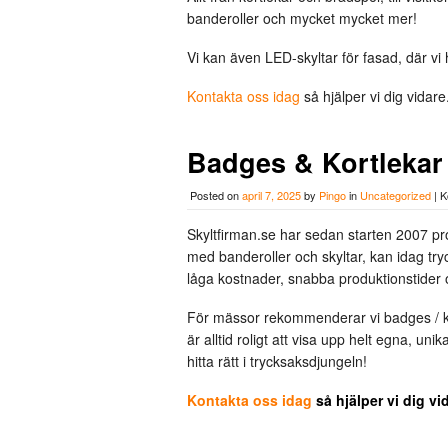
banderoller och mycket mycket mer!
Vi kan även LED-skyltar för fasad, där vi 
Kontakta oss idag
så hjälper vi dig vidare
Badges & Kortlekar |
Posted on
april 7, 2025
by
Pingo
in
Uncategorized
|
K
Skyltfirman.se har sedan starten 2007 pr
med banderoller och skyltar, kan idag tryc
låga kostnader, snabba produktionstider 
För mässor rekommenderar vi badges / k
är alltid roligt att visa upp helt egna, uni
hitta rätt i trycksaksdjungeln!
Kontakta oss idag
så hjälper vi dig vi