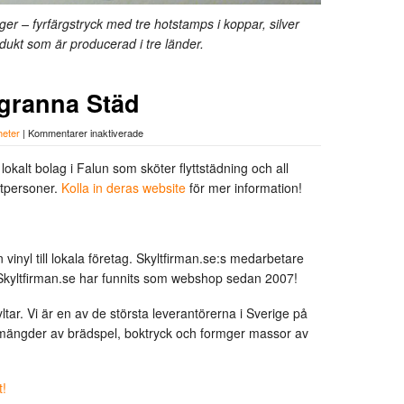
rger – fyrfärgstryck med tre hotstamps i koppar, silver
dukt som är producerad i tre länder.
ggranna Städ
för
heter
|
Kommentarer inaktiverade
Bildekor:
Mitas
lokalt bolag i Falun som sköter flyttstädning och all
Noggranna
atpersoner.
Kolla in deras website
för mer information!
Städ
ren vinyl till lokala företag. Skyltfirman.se:s medarbetare
 Skyltfirman.se har funnits som webshop sedan 2007!
tar. Vi är en av de största leverantörerna i Sverige på
å mängder av brädspel, boktryck och formger massor av
t!