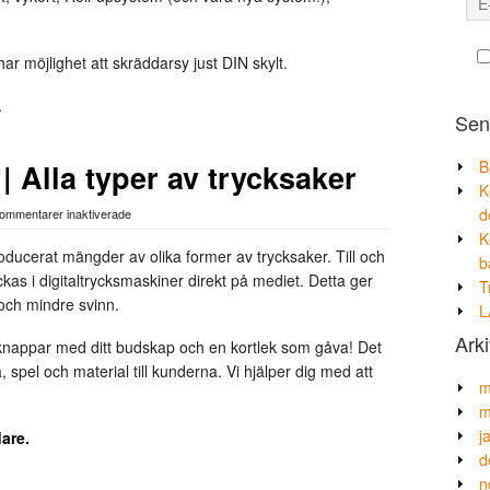
och
trycksaker
–
har möjlighet att skräddarsy just DIN skylt.
hela
sommaren!
.
Sen
B
 Alla typer av trycksaker
K
för
d
ommentarer inaktiverade
Badges
K
&
oducerat mängder av olika former av trycksaker. Till och
b
Kortlekar
kas i digitaltrycksmaskiner direkt på mediet. Detta ger
|
T
Alla
och mindre svinn.
L
typer
av
Arki
nappar med ditt budskap och en kortlek som gåva! Det
trycksaker
ka, spel och material till kunderna. Vi hjälper dig med att
m
m
j
dare.
d
n