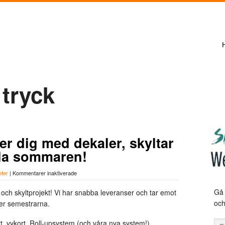
 tryck
er dig med dekaler, skyltar
ela sommaren!
för
eter
|
Kommentarer inaktiverade
Skyltfirman.se
hjälper
Gå 
- och skyltprojekt! Vi har snabba leveranser och tar emot
dig
och
er semestrarna.
med
dekaler,
skyltar
kort, vykort, Roll-upsystem (och våra nya system!),