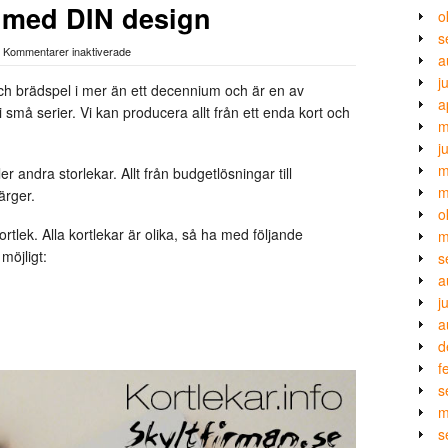
t med DIN design
o
s
för
|
Kommentarer inaktiverade
a
Kortlekar
j
/
och brädspel i mer än ett decennium och är en av
Spelkort
a
i små serier. Vi kan producera allt från ett enda kort och
med
m
DIN
design
j
m
er andra storlekar. Allt från budgetlösningar till
m
ärger.
o
rtlek. Alla kortlekar är olika, så ha med följande
m
möjligt:
s
a
j
a
d
f
s
m
s