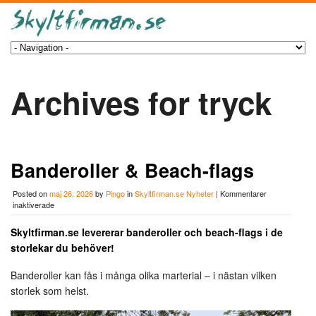
Archives for tryck
Banderoller & Beach-flags
Posted on
maj 26, 2026
by
Pingo
in
Skyltfirman.se Nyheter
|
Kommentarer
för
inaktiverade
Banderoller
&
Skyltfirman.se levererar banderoller och beach-flags i de
Beach-
storlekar du behöver!
flags
Banderoller kan fås i många olika marterial – i nästan vilken
storlek som helst.