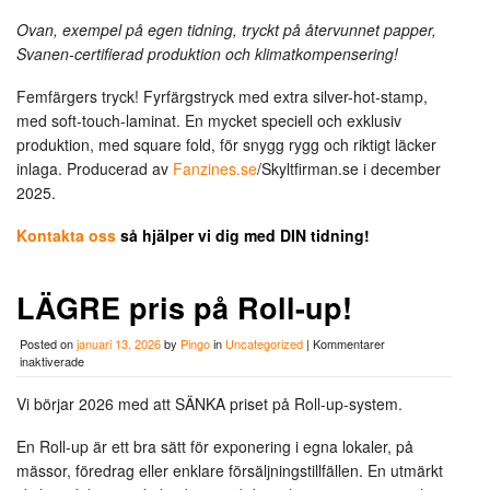
Ovan, exempel på egen tidning, tryckt på återvunnet papper,
Svanen-certifierad produktion och klimatkompensering!
Femfärgers tryck! Fyrfärgstryck med extra silver-hot-stamp,
med soft-touch-laminat. En mycket speciell och exklusiv
produktion, med square fold, för snygg rygg och riktigt läcker
inlaga. Producerad av
Fanzines.se
/Skyltfirman.se i december
2025.
Kontakta oss
så hjälper vi dig med DIN tidning!
LÄGRE pris på Roll-up!
Posted on
januari 13, 2026
by
Pingo
in
Uncategorized
|
Kommentarer
för
inaktiverade
LÄGRE
pris
Vi börjar 2026 med att SÄNKA priset på Roll-up-system.
på
Roll-
En Roll-up är ett bra sätt för exponering i egna lokaler, på
up!
mässor, föredrag eller enklare försäljningstillfällen. En utmärkt