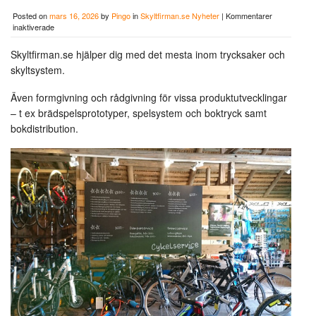
Posted on
mars 16, 2026
by
Pingo
in
Skyltfirman.se Nyheter
|
Kommentarer
för
inaktiverade
Kortlekar,
brädspel,
Skyltfirman.se hjälper dig med det mesta inom trycksaker och
Roll-
skyltsystem.
up
&
banderoller!
Även formgivning och rådgivning för vissa produktutvecklingar
– t ex brädspelsprototyper, spelsystem och boktryck samt
bokdistribution.