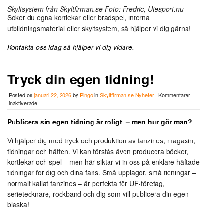
Skyltsystem från Skyltfirman.se Foto: Fredric, Utesport.nu
Söker du egna kortlekar eller brädspel, interna
utbildningsmaterial eller skyltsystem, så hjälper vi dig gärna!
Kontakta oss idag så hjälper vi dig vidare.
Tryck din egen tidning!
Posted on
januari 22, 2026
by
Pingo
in
Skyltfirman.se Nyheter
|
Kommentarer
för
inaktiverade
Tryck
din
Publicera sin egen tidning är roligt – men hur gör man?
egen
tidning!
Vi hjälper dig med tryck och produktion av fanzines, magasin,
tidningar och häften. Vi kan förstås även producera böcker,
kortlekar och spel – men här siktar vi in oss på enklare häftade
tidningar för dig och dina fans. Små upplagor, små tidningar –
normalt kallat fanzines – är perfekta för UF-företag,
serietecknare, rockband och dig som vill publicera din egen
blaska!