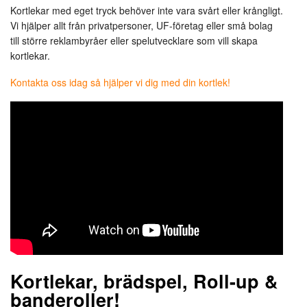
egen
Kortlekar med eget tryck behöver inte vara svårt eller krångligt.
design!
Vi hjälper allt från privatpersoner, UF-företag eller små bolag
till större reklambyråer eller spelutvecklare som vill skapa
kortlekar.
Kontakta oss idag så hjälper vi dig med din kortlek!
Kortlekar, brädspel, Roll-up &
banderoller!