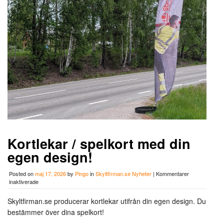
Kortlekar / spelkort med din
egen design!
Posted on
maj 17, 2026
by
Pingo
in
Skyltfirman.se Nyheter
|
Kommentarer
för
inaktiverade
Kortlekar
/
Skyltfirman.se producerar kortlekar utifrån din egen design. Du
spelkort
bestämmer över dina spelkort!
med
din