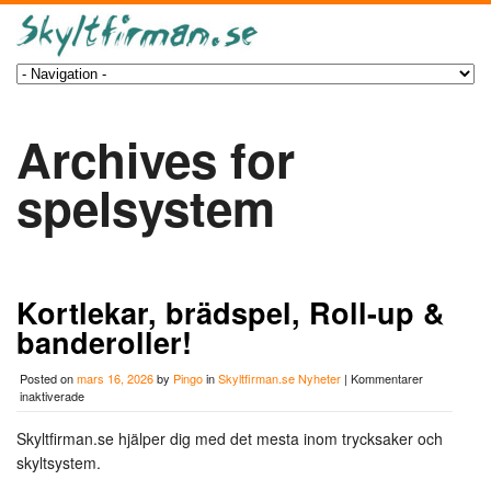
Archives for
spelsystem
Kortlekar, brädspel, Roll-up &
banderoller!
Posted on
mars 16, 2026
by
Pingo
in
Skyltfirman.se Nyheter
|
Kommentarer
för
inaktiverade
Kortlekar,
brädspel,
Skyltfirman.se hjälper dig med det mesta inom trycksaker och
Roll-
skyltsystem.
up
&