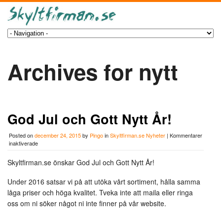
Archives for nytt
God Jul och Gott Nytt År!
Posted on
december 24, 2015
by
Pingo
in
Skyltfirman.se Nyheter
|
Kommentarer
för
inaktiverade
God
Jul
Skyltfirman.se önskar God Jul och Gott Nytt År!
och
Gott
Under 2016 satsar vi på att utöka vårt sortiment, hålla samma
Nytt
År!
låga priser och höga kvalitet. Tveka inte att maila eller ringa
oss om ni söker något ni inte finner på vår website.