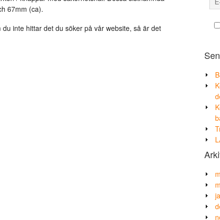
och
och 67mm (ca).
mycket
mer.
u inte hittar det du söker på vår website, så är det
Sen
B
K
d
K
b
T
L
Arki
m
m
j
d
n