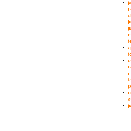
j
n
o
j
j
m
f
a
f
d
n
m
f
j
n
a
j