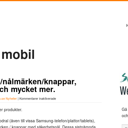
 mobil
s/nålmärken/knappar,
och mycket mer.
för
n.se Nyheter
|
Kommentarer inaktiverade
Nya
produkter!
Gå 
er produkter.
Pins/nålmärken/knappar,
och
örngott
dral (även till vissa Samsung-telefon/plattor/tablets),
med
tryck
lmärken / knappar med säkerhetsnål. Dessa sistnämnda