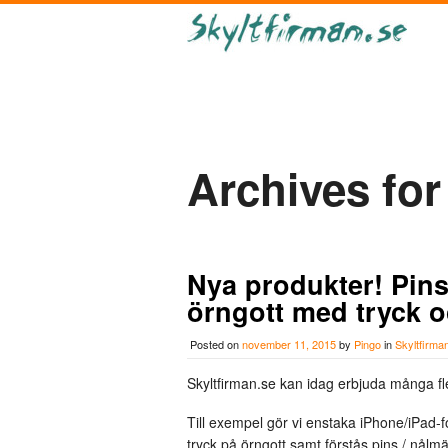
Archives for
Nya produkter! Pin
örngott med tryck 
Posted on
november 11, 2015
by
Pingo
in
Skyltfirma
Skyltfirman.se kan idag erbjuda många fl
Till exempel gör vi enstaka iPhone/iPad-fo
tryck på örngott samt förstås pins / nå