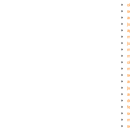
o
s
a
j
a
m
j
m
m
o
m
s
a
j
a
d
f
s
m
s