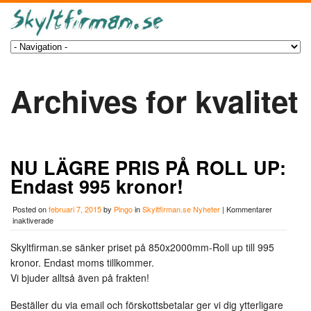
Archives for kvalitet
NU LÄGRE PRIS PÅ ROLL UP:
Endast 995 kronor!
Posted on
februari 7, 2015
by
Pingo
in
Skyltfirman.se Nyheter
|
Kommentarer
för
inaktiverade
NU
LÄGRE
Skyltfirman.se sänker priset på 850x2000mm-Roll up till 995
PRIS
kronor. Endast moms tillkommer.
PÅ
ROLL
Vi bjuder alltså även på frakten!
UP:
Endast
Beställer du via email och förskottsbetalar ger vi dig ytterligare
995