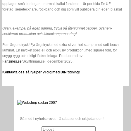
upplagor, små tidningar – normalt kallat fanzines – är perfekta för UF-
företag, serietecknare, rockband och dig som vill publicera din egen blaska!
Ovan, exempel på egen tidning, tryckt på återvunnet papper, Svanen-
certifierad produktion och klimatkompensering!
Femfärgers tryck! Fyrfärgstryck med extra silver-hot-stamp, med soft-touch-
laminat. En mycket speciell och exklusiv produktion, med square fold, för
snygg rygg och riktigt läcker inlaga. Producerad av
Fanzines.se
/Skyltfirman.se i december 2025.
Kontakta oss
så hjälper vi dig med DIN tidning!
Gå med i nyhetsbrevet - få rabatter och erbjudanden!