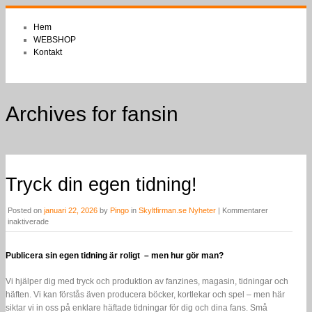
Hem
WEBSHOP
Kontakt
Archives for fansin
Tryck din egen tidning!
Posted on
januari 22, 2026
by
Pingo
in
Skyltfirman.se Nyheter
|
Kommentarer
för
inaktiverade
Tryck
din
egen
Publicera sin egen tidning är roligt – men hur gör man?
tidning!
Vi hjälper dig med tryck och produktion av fanzines, magasin, tidningar och
häften. Vi kan förstås även producera böcker, kortlekar och spel – men här
siktar vi in oss på enklare häftade tidningar för dig och dina fans. Små