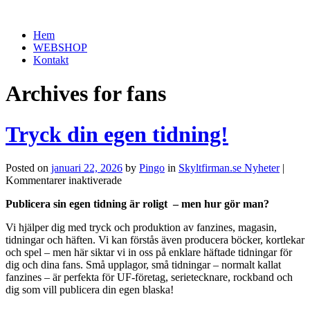
Hem
WEBSHOP
Kontakt
Archives for fans
Tryck din egen tidning!
Posted on
januari 22, 2026
by
Pingo
in
Skyltfirman.se Nyheter
|
för
Kommentarer inaktiverade
Tryck
Publicera sin egen tidning är roligt – men hur gör man?
din
egen
Vi hjälper dig med tryck och produktion av fanzines, magasin,
tidning!
tidningar och häften. Vi kan förstås även producera böcker, kortlekar
och spel – men här siktar vi in oss på enklare häftade tidningar för
dig och dina fans. Små upplagor, små tidningar – normalt kallat
fanzines – är perfekta för UF-företag, serietecknare, rockband och
dig som vill publicera din egen blaska!