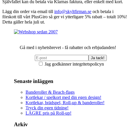
Självfallet kan du betala via Klarnas faktura, eller enkelt med kort.
Lägg din order via email till
info@skyltfirman.se
och betala i
förskott till vårt PlusGiro så ger vi ytterligare 5% rabatt – totalt 10%!
Detta gäller hela juli ut.
Gå med i nyhetsbrevet - få rabatter och erbjudanden!
Jag godkänner integritetspolicyn
Senaste inläggen
Banderoller & Beach-flags
Kortlekar / spelkort med din egen design!
Kortlekar, brädspel, Roll-up & banderoller!
Tryck din egen tidning!
LÄGRE pris på Roll-up!
Arkiv