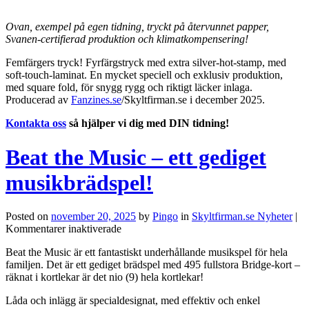
Ovan, exempel på egen tidning, tryckt på återvunnet papper,
Svanen-certifierad produktion och klimatkompensering!
Femfärgers tryck! Fyrfärgstryck med extra silver-hot-stamp, med
soft-touch-laminat. En mycket speciell och exklusiv produktion,
med square fold, för snygg rygg och riktigt läcker inlaga.
Producerad av
Fanzines.se
/Skyltfirman.se i december 2025.
Kontakta oss
så hjälper vi dig med DIN tidning!
Beat the Music – ett gediget
musikbrädspel!
Posted on
november 20, 2025
by
Pingo
in
Skyltfirman.se Nyheter
|
för
Kommentarer inaktiverade
Beat
Beat the Music är ett fantastiskt underhållande musikspel för hela
the
familjen. Det är ett gediget brädspel med 495 fullstora Bridge-kort –
Music
räknat i kortlekar är det nio (9) hela kortlekar!
–
ett
Låda och inlägg är specialdesignat, med effektiv och enkel
gediget