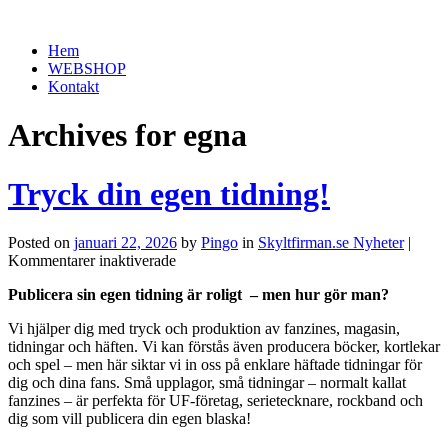
Hem
WEBSHOP
Kontakt
Archives for egna
Tryck din egen tidning!
Posted on
januari 22, 2026
by
Pingo
in
Skyltfirman.se Nyheter
|
för
Kommentarer inaktiverade
Tryck
Publicera sin egen tidning är roligt – men hur gör man?
din
egen
Vi hjälper dig med tryck och produktion av fanzines, magasin,
tidning!
tidningar och häften. Vi kan förstås även producera böcker, kortlekar
och spel – men här siktar vi in oss på enklare häftade tidningar för
dig och dina fans. Små upplagor, små tidningar – normalt kallat
fanzines – är perfekta för UF-företag, serietecknare, rockband och
dig som vill publicera din egen blaska!