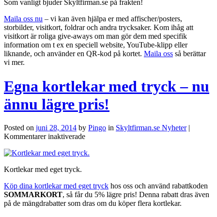
Som vanligt bjuder Skyltfirman.se på frakten!
Maila oss nu
– vi kan även hjälpa er med affischer/posters,
storbilder, visitkort, foldrar och andra trycksaker. Kom ihåg att
visitkort är roliga give-aways om man gör dem med specifik
information om t ex en speciell website, YouTube-klipp eller
liknande, och använder en QR-kod på kortet.
Maila oss
så berättar
vi mer.
Egna kortlekar med tryck – nu
ännu lägre pris!
Posted on
juni 28, 2014
by
Pingo
in
Skyltfirman.se Nyheter
|
för
Kommentarer inaktiverade
Egna
kortlekar
med
Kortlekar med eget tryck.
tryck
–
Köp dina kortlekar med eget tryck
hos oss och använd rabattkoden
nu
SOMMARKORT
, så får du 5% lägre pris! Denna rabatt dras även
ännu
på de mängdrabatter som dras om du köper flera kortlekar.
lägre
pris!