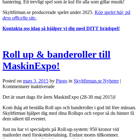
hantering. Ett trevligt spel som är kul för alla som gillar musik!
musikbrädspel!
Skyltfirman.se producerade spelet under 2025.
Köp spelet här, på
dess officella site.
Kontakta oss idag så hjälper vi dig med DITT brädspel!
Roll up & banderoller till
MaskinExpo!
Posted on
mars 3, 2015
by
Pingo
in
Skyltfirman.se Nyheter
|
för
Kommentarer inaktiverade
Roll
Det är snart dags för årets MaskinExpo (28-30 maj 2015)!
up
&
Kom ihåg att beställa Roll ups och banderoller i god tid före mässan.
banderoller
Skyltfirman hjälper dig med dina Rollups och vepor så du hinner få
till
dem säkert till eventet.
MaskinExpo!
Just nu har vi specialpris på Roll-up-system: 950 kronor vid
mailorder med förskottsbetalning. Endast moms tillkommer.