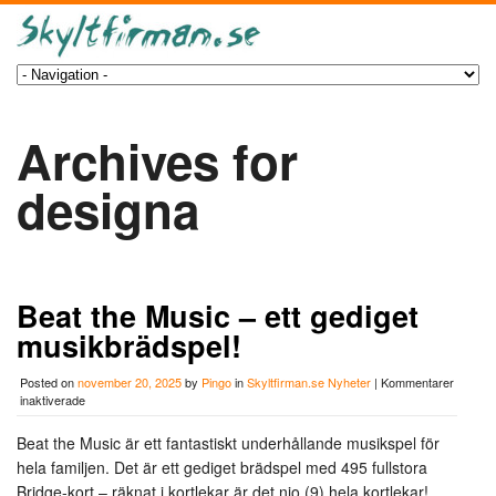
Archives for
designa
Beat the Music – ett gediget
musikbrädspel!
Posted on
november 20, 2025
by
Pingo
in
Skyltfirman.se Nyheter
|
Kommentarer
för
inaktiverade
Beat
the
Beat the Music är ett fantastiskt underhållande musikspel för
Music
hela familjen. Det är ett gediget brädspel med 495 fullstora
–
ett
Bridge-kort – räknat i kortlekar är det nio (9) hela kortlekar!