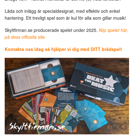
gediget
musikbrädspel!
Låda och inlägg är specialdesignat, med effektiv och enkel
hantering. Ett trevligt spel som är kul för alla som gillar musik!
Skyltfirman.se producerade spelet under 2025.
Köp spelet här,
på dess officella site.
Kontakta oss idag så hjälper vi dig med DITT brädspel!