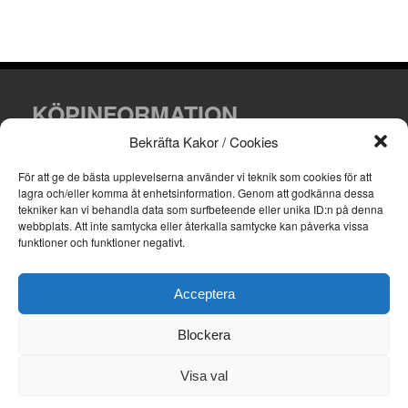
KÖPINFORMATION
Bekräfta Kakor / Cookies
Villkor och leveransinformation.
För att ge de bästa upplevelserna använder vi teknik som cookies för att
lagra och/eller komma åt enhetsinformation.
Genom att godkänna dessa
tekniker kan vi behandla data som surfbeteende eller unika ID:n på denna
webbplats.
Att inte samtycka eller återkalla samtycke kan påverka vissa
funktioner och funktioner negativt.
KONTAKTA OSS
Email: info@skyltfirman.se
Acceptera
Telefon: 070-418 14 00
Blockera
Visa val
Copyright 2026 © Skyltfirman.se | Powered by
WordPress
|
discover theme by
themeszen