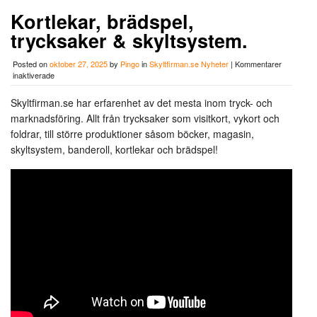
Kortlekar, brädspel,
trycksaker & skyltsystem.
Posted on
oktober 27, 2025
by
Pingo
in
Skyltfirman.se Nyheter
|
Kommentarer
för
inaktiverade
Kortlekar,
brädspel,
Skyltfirman.se har erfarenhet av det mesta inom tryck- och
trycksaker
marknadsföring. Allt från trycksaker som visitkort, vykort och
&
skyltsystem.
foldrar, till större produktioner såsom böcker, magasin,
skyltsystem, banderoll, kortlekar och brädspel!