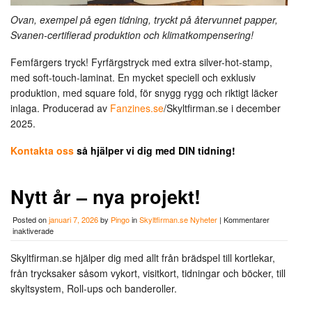
Ovan, exempel på egen tidning, tryckt på återvunnet papper,
Svanen-certifierad produktion och klimatkompensering!
Femfärgers tryck! Fyrfärgstryck med extra silver-hot-stamp,
med soft-touch-laminat. En mycket speciell och exklusiv
produktion, med square fold, för snygg rygg och riktigt läcker
inlaga. Producerad av
Fanzines.se
/Skyltfirman.se i december
2025.
Kontakta oss
så hjälper vi dig med DIN tidning!
Nytt år – nya projekt!
Posted on
januari 7, 2026
by
Pingo
in
Skyltfirman.se Nyheter
|
Kommentarer
för
inaktiverade
Nytt
år
Skyltfirman.se hjälper dig med allt från brädspel till kortlekar,
–
från trycksaker såsom vykort, visitkort, tidningar och böcker, till
nya
projekt!
skyltsystem, Roll-ups och banderoller.