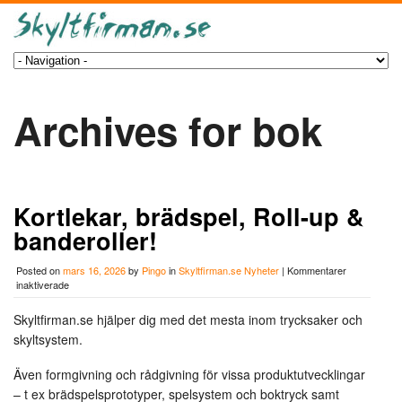
Archives for bok
Kortlekar, brädspel, Roll-up &
banderoller!
Posted on
mars 16, 2026
by
Pingo
in
Skyltfirman.se Nyheter
|
Kommentarer
för
inaktiverade
Kortlekar,
brädspel,
Skyltfirman.se hjälper dig med det mesta inom trycksaker och
Roll-
skyltsystem.
up
&
banderoller!
Även formgivning och rådgivning för vissa produktutvecklingar
– t ex brädspelsprototyper, spelsystem och boktryck samt