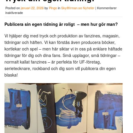
Posted on
januari 22, 2026
by
Pingo
in
Skyltfirman.se Nyheter
|
Kommentarer
för
inaktiverade
Tryck
din
Publicera sin egen tidning är roligt – men hur gör man?
egen
tidning!
Vi hjälper dig med tryck och produktion av fanzines, magasin,
tidningar och häften. Vi kan förstås även producera böcker,
kortlekar och spel – men här siktar vi in oss på enklare häftade
tidningar för dig och dina fans. Små upplagor, små tidningar –
normalt kallat fanzines – är perfekta för UF-företag,
serietecknare, rockband och dig som vill publicera din egen
blaska!