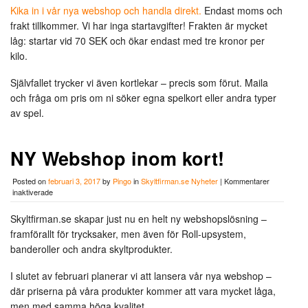
Kika in i vår nya webshop och handla direkt.
Endast moms och
frakt tillkommer. Vi har inga startavgifter! Frakten är mycket
låg: startar vid 70 SEK och ökar endast med tre kronor per
kilo.
Självfallet trycker vi även kortlekar – precis som förut. Maila
och fråga om pris om ni söker egna spelkort eller andra typer
av spel.
NY Webshop inom kort!
Posted on
februari 3, 2017
by
Pingo
in
Skyltfirman.se Nyheter
|
Kommentarer
för
inaktiverade
NY
Webshop
Skyltfirman.se skapar just nu en helt ny webshopslösning –
inom
framförallt för trycksaker, men även för Roll-upsystem,
kort!
banderoller och andra skyltprodukter.
I slutet av februari planerar vi att lansera vår nya webshop –
där priserna på våra produkter kommer att vara mycket låga,
men med samma höga kvalitet.