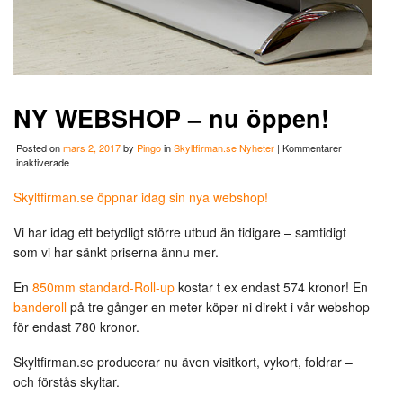
NY WEBSHOP – nu öppen!
Posted on
mars 2, 2017
by
Pingo
in
Skyltfirman.se Nyheter
|
Kommentarer
för
inaktiverade
NY
WEBSHOP
Skyltfirman.se öppnar idag sin nya webshop!
–
nu
Vi har idag ett betydligt större utbud än tidigare – samtidigt
öppen!
som vi har sänkt priserna ännu mer.
En
850mm standard-Roll-up
kostar t ex endast 574 kronor! En
banderoll
på tre gånger en meter köper ni direkt i vår webshop
för endast 780 kronor.
Skyltfirman.se producerar nu även visitkort, vykort, foldrar –
och förstås skyltar.